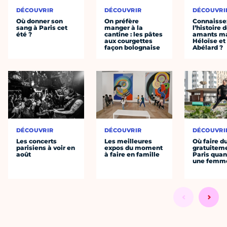
DÉCOUVRIR
DÉCOUVRIR
DÉCOUVRI
Où donner son
On préfère
Connaisse
sang à Paris cet
manger à la
l’histoire 
été ?
cantine : les pâtes
amants ma
aux courgettes
Héloïse et
façon bolognaise
Abélard ?
DÉCOUVRIR
DÉCOUVRIR
DÉCOUVRI
Les concerts
Les meilleures
Où faire d
parisiens à voir en
expos du moment
gratuitem
août
à faire en famille
Paris quan
une femm