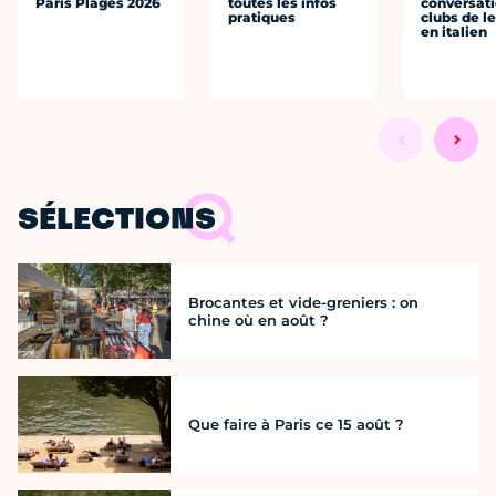
Paris Plages 2026
toutes les infos
conversati
pratiques
clubs de l
en italien
SÉLECTIONS
Brocantes et vide-greniers : on
chine où en août ?
Que faire à Paris ce 15 août ?