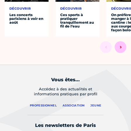
DÉCOUVRIR
DÉCOUVRIR
DÉCOUVRI
Les concerts
Ces sports à
On préfèr
parisiens à voir en
pratiquer
manger à 
août
tranquillement au
cantine : l
fil de l’eau
aux courge
façon bol
Vous êtes...
Accédez à des actualités et
informations pratiques par profil
PROFESSIONNEL
ASSOCIATION
JEUNE
Les newsletters de Paris