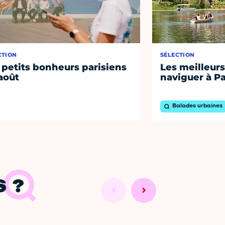
CTION
SÉLECTION
 petits bonheurs parisiens
Les meilleurs
août
naviguer à Pa
Balades urbaines
 ?