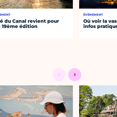
EMENT
ÉVÈNEMENT
té du Canal revient pour
Où voir la vas
 19ème édition
infos pratiqu