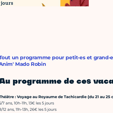
Tout un programme pour petit·es et grand·e
Anim' Mado Robin
Au programme de ces vaca
Théâtre : Voyage au Royaume de Tachicardie {du 21 au 25 
5/7 ans, 10h-11h, 13€ les 5 jours
8/12 ans, 11h-13h, 26€ les 5 jours