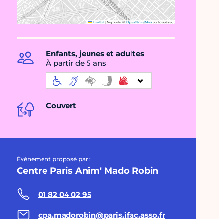
Leaflet
|
Map data ©
OpenStreetMap
contributors
Enfants, jeunes et adultes
À partir de 5 ans
Couvert
Évènement proposé par :
Centre Paris Anim' Mado Robin
01 82 04 02 95
cpa.madorobin@paris.ifac.asso.fr