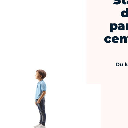
St
d
pa
cen
Du l