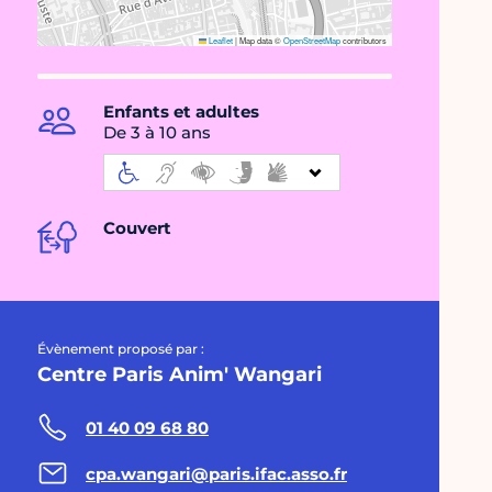
Leaflet
|
Map data ©
OpenStreetMap
contributors
Enfants et adultes
De 3 à 10 ans
Couvert
Évènement proposé par :
Centre Paris Anim' Wangari
01 40 09 68 80
cpa.wangari@paris.ifac.asso.fr