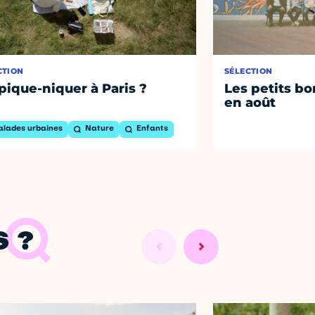
CTION
SÉLECTION
pique-niquer à Paris ?
Les petits bo
en août
alades urbaines
Nature
Enfants
 ?