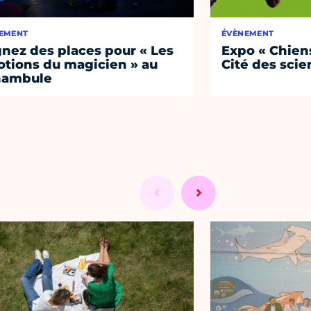
EMENT
ÉVÈNEMENT
nez des places pour « Les
Expo « Chiens
tions du magicien » au
Cité des sci
nambule