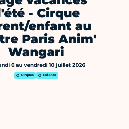
age vacances
'été - Cirque
rent/enfant au
tre Paris Anim'
Wangari
undi 6 au vendredi 10 juillet 2026
Cirques
Enfants