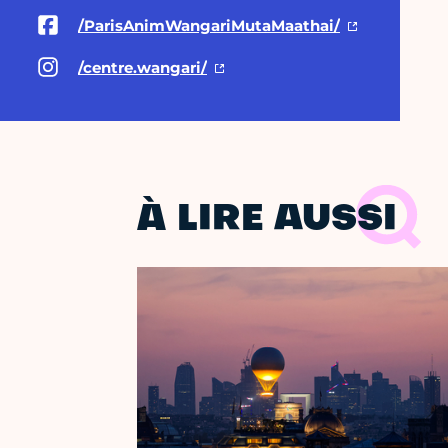
/ParisAnimWangariMutaMaathai/
/centre.wangari/
À LIRE AUSSI