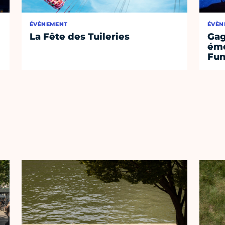
ÉVÈNEMENT
ÉVÈN
La Fête des Tuileries
Gag
émo
Fu