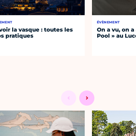
EMENT
ÉVÈNEMENT
voir la vasque : toutes les
On a vu, on a
os pratiques
Pool » au Luc