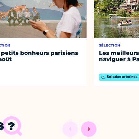
CTION
SÉLECTION
 petits bonheurs parisiens
Les meilleurs
août
naviguer à Pa
Balades urbaines
 ?