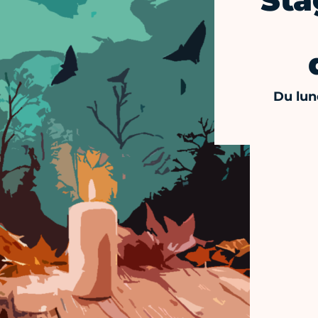
Sta
Du lun