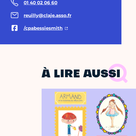
01 40 02 06 60
reuilly@claje.asso.fr
/cpabessiesmith
À LIRE AUSSI