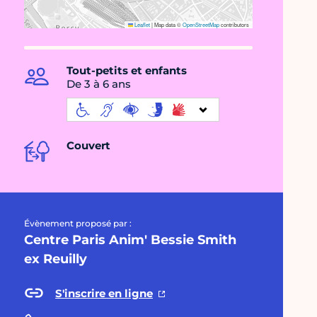
Leaflet
|
Map data ©
OpenStreetMap
contributors
Tout-petits et enfants
De 3 à 6 ans
Couvert
Évènement proposé par :
Centre Paris Anim' Bessie Smith
ex Reuilly
S'inscrire en ligne