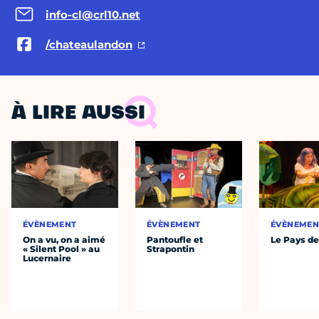
info-cl@crl10.net
/chateaulandon
À LIRE AUSSI
ÉVÈNEMENT
ÉVÈNEMENT
ÉVÈNEMEN
On a vu, on a aimé
Pantoufle et
Le Pays de
« Silent Pool » au
Strapontin
Lucernaire