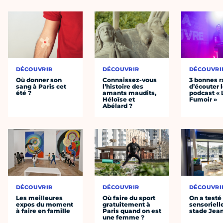
DÉCOUVRIR
DÉCOUVRIR
DÉCOUVRI
Où donner son
Connaissez-vous
3 bonnes r
sang à Paris cet
l’histoire des
d’écouter 
été ?
amants maudits,
podcast « 
Héloïse et
Fumoir »
Abélard ?
DÉCOUVRIR
DÉCOUVRIR
DÉCOUVRI
Les meilleures
Où faire du sport
On a testé 
expos du moment
gratuitement à
sensoriell
à faire en famille
Paris quand on est
stade Jea
une femme ?