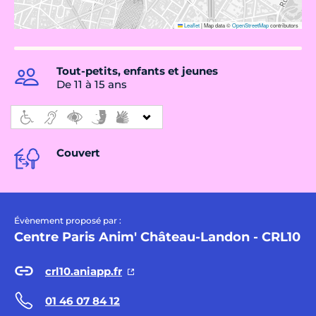
Leaflet
|
Map data ©
OpenStreetMap
contributors
Tout-petits, enfants et jeunes
De 11 à 15 ans
Couvert
Évènement proposé par :
Centre Paris Anim' Château-Landon - CRL10
crl10.aniapp.fr
01 46 07 84 12