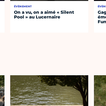
ÉVÈNEMENT
ÉVÈN
On a vu, on a aimé « Silent
Gag
Pool » au Lucernaire
émo
Fu