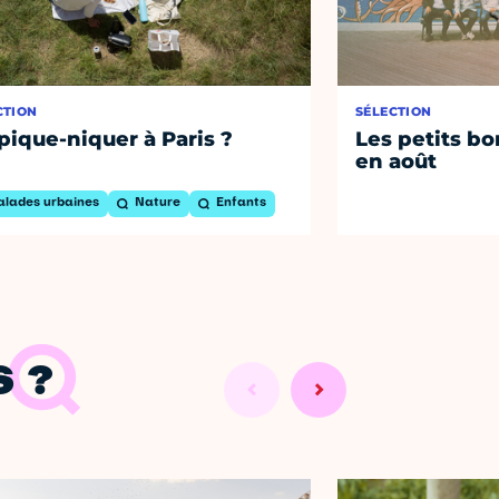
CTION
SÉLECTION
pique-niquer à Paris ?
Les petits bo
en août
alades urbaines
Nature
Enfants
 ?