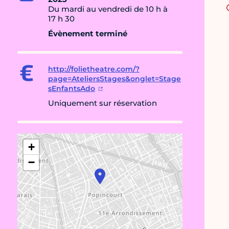
Du mardi au vendredi de 10 h à
17 h 30
Évènement terminé
http://folietheatre.com/?
page=AteliersStages&onglet=Stage
sEnfantsAdo
Uniquement sur réservation
+
−