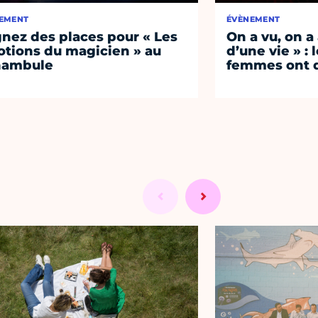
EMENT
ÉVÈNEMENT
nez des places pour « Les
On a vu, on a
tions du magicien » au
d’une vie » : 
nambule
femmes ont d