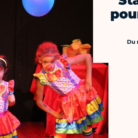
St
pou
Du 