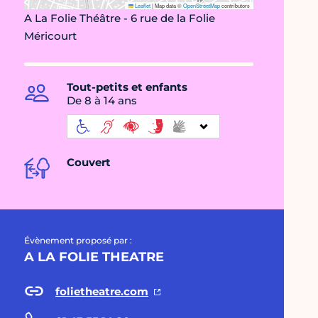
Leaflet
|
Map data ©
OpenStreetMap
contributors
A La Folie Théâtre - 6 rue de la Folie
Méricourt
Tout-petits et enfants
De 8 à 14 ans
Couvert
Évènement proposé par :
A LA FOLIE THEATRE
folietheatre.com