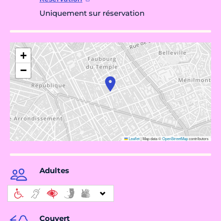
Uniquement sur réservation
+
−
Leaflet
|
Map data ©
OpenStreetMap
contributors
Adultes
Couvert