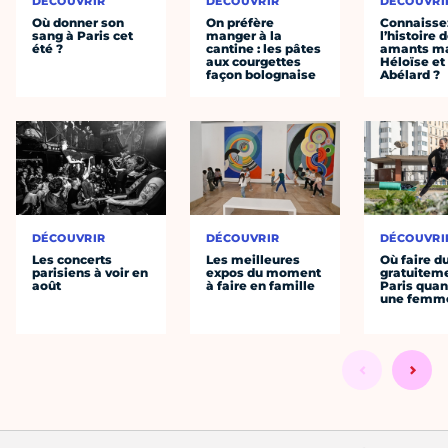
DÉCOUVRIR
DÉCOUVRIR
DÉCOUVRI
Où donner son
On préfère
Connaisse
sang à Paris cet
manger à la
l’histoire 
été ?
cantine : les pâtes
amants ma
aux courgettes
Héloïse et
façon bolognaise
Abélard ?
DÉCOUVRIR
DÉCOUVRIR
DÉCOUVRI
Les concerts
Les meilleures
Où faire d
parisiens à voir en
expos du moment
gratuitem
août
à faire en famille
Paris quan
une femm