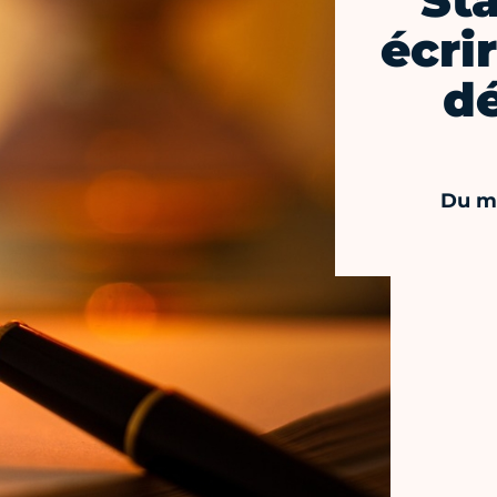
Sta
écri
d
Du ma