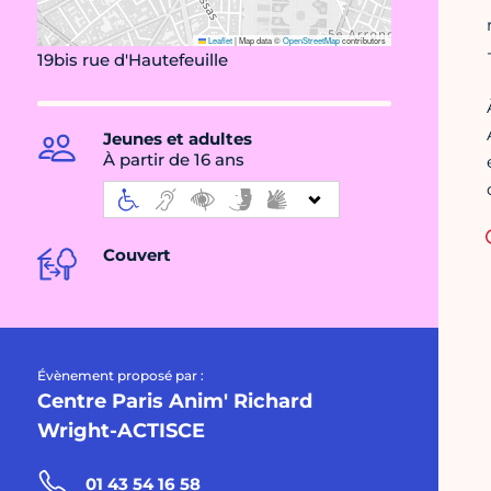
Leaflet
|
Map data ©
OpenStreetMap
contributors
19bis rue d'Hautefeuille
Jeunes et adultes
À partir de 16 ans
Couvert
Évènement proposé par :
Centre Paris Anim' Richard
Wright-ACTISCE
01 43 54 16 58