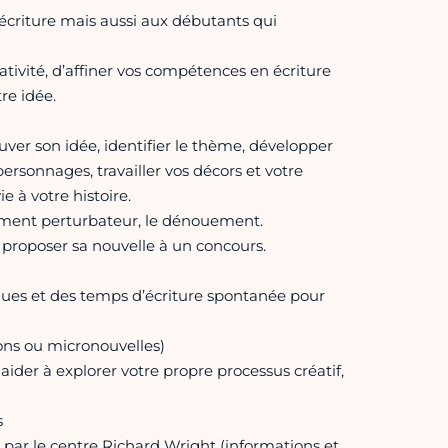
’écriture mais aussi aux débutants qui
tivité, d’affiner vos compétences en écriture
re idée.
uver son idée, identifier le thème, développer
personnages, travailler vos décors et votre
e à votre histoire.
’élément perturbateur, le dénouement.
t proposer sa nouvelle à un concours.
iques et des temps d’écriture spontanée pour
ions ou micronouvelles)
aider à explorer votre propre processus créatif,
s
sé par le centre Richard Wright (informations et