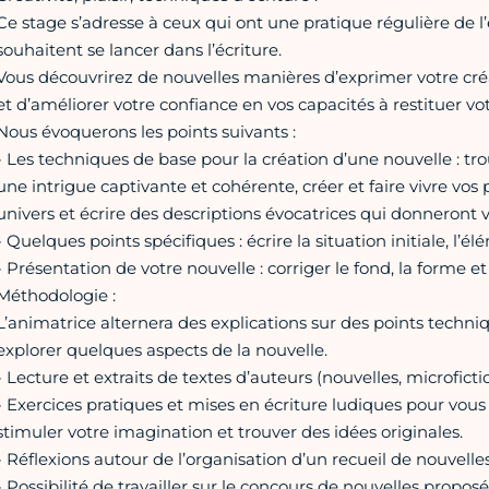
Ce stage s’adresse à ceux qui ont une pratique régulière de l
souhaitent se lancer dans l’écriture.
Vous découvrirez de nouvelles manières d’exprimer votre créa
et d’améliorer votre confiance en vos capacités à restituer vot
Nous évoquerons les points suivants :
- Les techniques de base pour la création d’une nouvelle : tro
une intrigue captivante et cohérente, créer et faire vivre vos 
univers et écrire des descriptions évocatrices qui donneront vi
- Quelques points spécifiques : écrire la situation initiale, l
- Présentation de votre nouvelle : corriger le fond, la forme e
Méthodologie :
L’animatrice alternera des explications sur des points techn
explorer quelques aspects de la nouvelle.
- Lecture et extraits de textes d’auteurs (nouvelles, microfict
- Exercices pratiques et mises en écriture ludiques pour vous 
stimuler votre imagination et trouver des idées originales.
- Réflexions autour de l’organisation d’un recueil de nouvelle
- Possibilité de travailler sur le concours de nouvelles propo