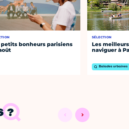
CTION
SÉLECTION
 petits bonheurs parisiens
Les meilleurs
août
naviguer à Pa
Balades urbaines
 ?