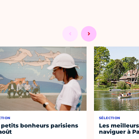
CTION
SÉLECTION
 petits bonheurs parisiens
Les meilleurs
août
naviguer à Pa