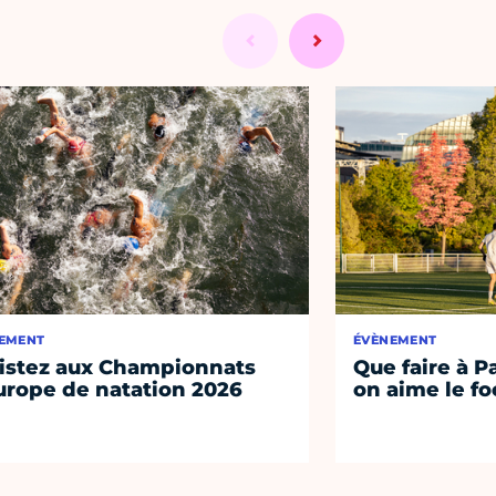
EMENT
ÉVÈNEMENT
istez aux Championnats
Que faire à P
urope de natation 2026
on aime le fo