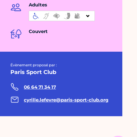
Adultes
Couvert
Évènement proposé par :
Paris Sport Club
06 64 71 34 17
cyrille.lefevre@paris-sport-club.org