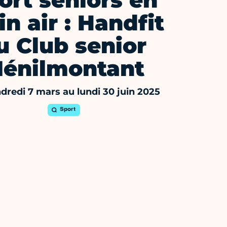
ort seniors en
in air : Handfit
u Club senior
énilmontant
dredi 7 mars au lundi 30 juin 2025
Sport