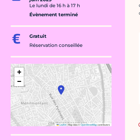
Le lundi de 16 h à 17 h
Évènement terminé
Gratuit
Réservation conseillée
+
−
Leaflet
|
Map data ©
OpenStreetMap
contributors