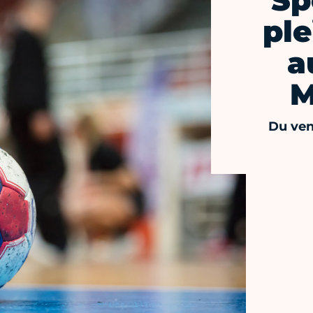
Sp
ple
a
M
Du ven