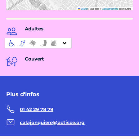
Leaflet
|
Map data ©
OpenStreetMap
contributors
Adultes
Couvert
Plus d'infos
01 42 29 78 79
calajonquiere@actisce.org