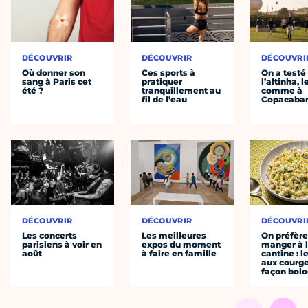
DÉCOUVRIR
DÉCOUVRIR
DÉCOUVRI
Où donner son
Ces sports à
On a testé
sang à Paris cet
pratiquer
l’altinha, l
été ?
tranquillement au
comme à
fil de l’eau
Copacaba
DÉCOUVRIR
DÉCOUVRIR
DÉCOUVRI
Les concerts
Les meilleures
On préfèr
parisiens à voir en
expos du moment
manger à 
août
à faire en famille
cantine : l
aux courge
façon bol