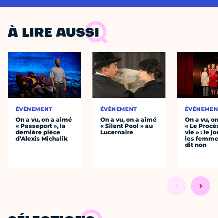
À LIRE AUSSI
ÉVÈNEMENT
ÉVÈNEMENT
ÉVÈNEMEN
On a vu, on a aimé
On a vu, on a aimé
On a vu, o
« Passeport », la
« Silent Pool » au
« Le Procè
dernière pièce
Lucernaire
vie » : le j
d’Alexis Michalik
les femme
dit non