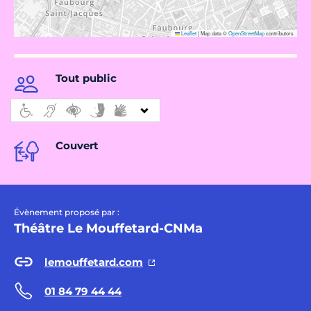
Leaflet
|
Map data ©
OpenStreetMap
contributors
Tout public
Couvert
Évènement proposé par :
Théâtre Le Mouffetard-CNMa
lemouffetard.com
01 84 79 44 44