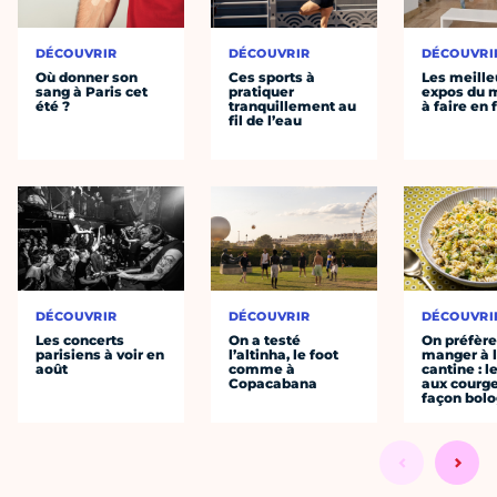
DÉCOUVRIR
DÉCOUVRIR
DÉCOUVRI
Où donner son
Ces sports à
Les meille
sang à Paris cet
pratiquer
expos du
été ?
tranquillement au
à faire en 
fil de l’eau
DÉCOUVRIR
DÉCOUVRIR
DÉCOUVRI
Les concerts
On a testé
On préfèr
parisiens à voir en
l’altinha, le foot
manger à 
août
comme à
cantine : l
Copacabana
aux courge
façon bol