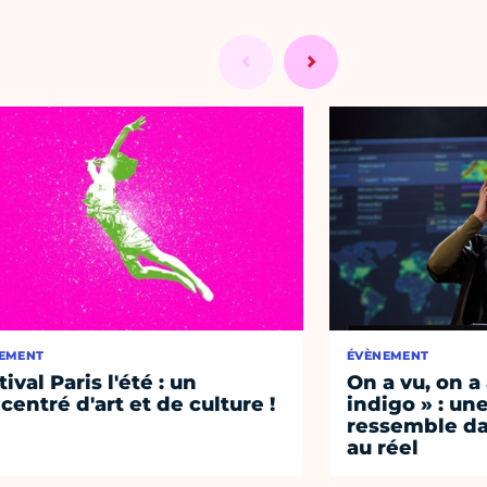
EMENT
ÉVÈNEMENT
ival Paris l'été : un
On a vu, on a
centré d'art et de culture !
indigo » : une
ressemble d
au réel