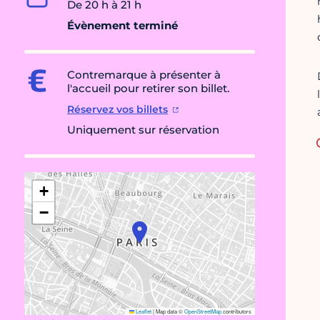
De 20 h à 21 h
Évènement terminé
Contremarque à présenter à
l'accueil pour retirer son billet.
Réservez vos billets
Uniquement sur réservation
+
−
Leaflet
|
Map data ©
OpenStreetMap
contributors