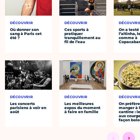
DÉCOUVRIR
DÉCOUVRIR
DÉCOUVRI
Où donner son
Ces sports à
On a testé
sang à Paris cet
pratiquer
l’altinha, l
été ?
tranquillement au
comme à
fil de l’eau
Copacaba
DÉCOUVRIR
DÉCOUVRIR
DÉCOUVRI
Les concerts
Les meilleures
On préfèr
parisiens à voir en
expos du moment
manger à 
août
à faire en famille
cantine : l
aux courge
façon bol