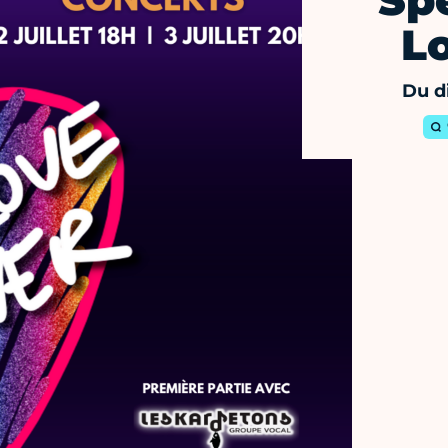
Spe
Lo
Du d