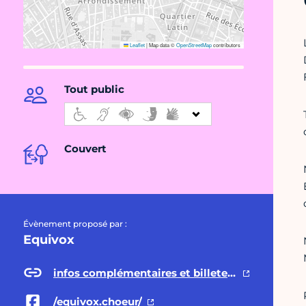
Leaflet
|
Map data ©
OpenStreetMap
contributors
Tout public
Couvert
Évènement proposé par :
Equivox
infos complémentaires et billeterie
/equivox.choeur/