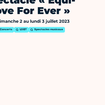
ctacle « Equi-
ve For Ever »
imanche 2 au lundi 3 juillet 2023
Concerts
LGBT
Spectacles musicaux