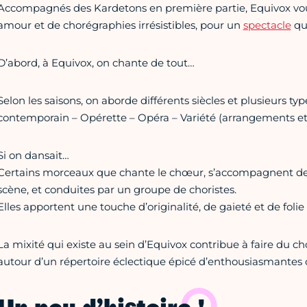
Accompagnés des Kardetons en première partie, Equivox vou
amour et de chorégraphies irrésistibles, pour un
spectacle
qui
D’abord, à Equivox, on chante de tout…
Selon les saisons, on aborde différents siècles et plusieurs typ
contemporain – Opérette – Opéra – Variété (arrangements e
Si on dansait…
Certains morceaux que chante le chœur, s’accompagnent de 
scène, et conduites par un groupe de choristes.
Elles apportent une touche d’originalité, de gaieté et de foli
La mixité qui existe au sein d’Equivox contribue à faire du c
autour d’un répertoire éclectique épicé d’enthousiasmantes 