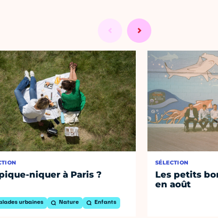
CTION
SÉLECTION
pique-niquer à Paris ?
Les petits bo
en août
alades urbaines
Nature
Enfants