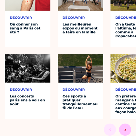
DÉCOUVRIR
DÉCOUVRIR
DÉCOUVRI
Où donner son
Les meilleures
On a testé
sang à Paris cet
expos du moment
l’altinha, l
été ?
à faire en famille
comme à
Copacaba
DÉCOUVRIR
DÉCOUVRIR
DÉCOUVRI
Les concerts
Ces sports à
On préfèr
parisiens à voir en
pratiquer
manger à 
août
tranquillement au
cantine : l
fil de l’eau
aux courge
façon bol