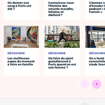
Où donner son
Connaissez-vous
3 bonnes r
sang à Paris cet
l’histoire des
d’écouter 
été ?
amants maudits,
podcast « 
Héloïse et
Fumoir »
Abélard ?
DÉCOUVRIR
DÉCOUVRIR
DÉCOUVRI
Les meilleures
Où faire du sport
On a testé 
expos du moment
gratuitement à
sensoriell
à faire en famille
Paris quand on est
stade Jea
une femme ?