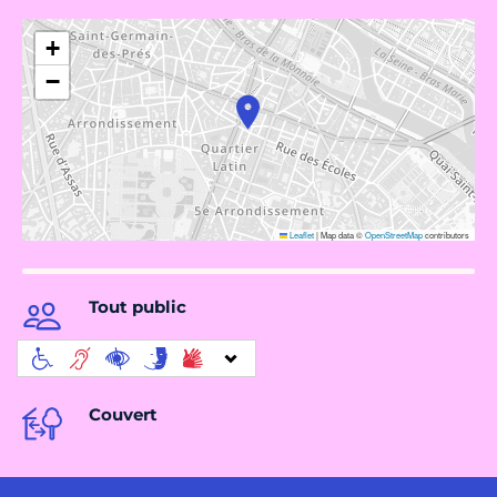
+
−
Leaflet
|
Map data ©
OpenStreetMap
contributors
Tout public
Couvert