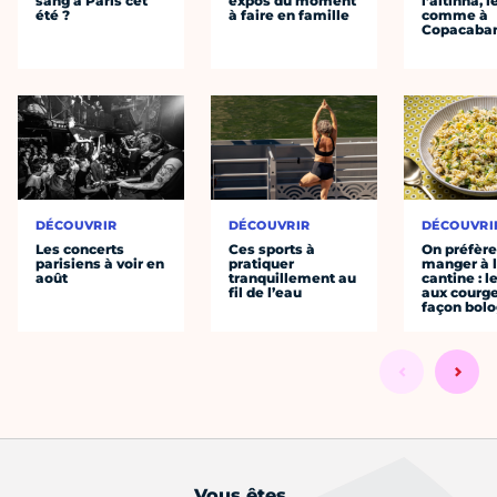
sang à Paris cet
expos du moment
l’altinha, l
été ?
à faire en famille
comme à
Copacaba
DÉCOUVRIR
DÉCOUVRIR
DÉCOUVRI
Les concerts
Ces sports à
On préfèr
parisiens à voir en
pratiquer
manger à 
août
tranquillement au
cantine : l
fil de l’eau
aux courge
façon bol
Vous êtes...