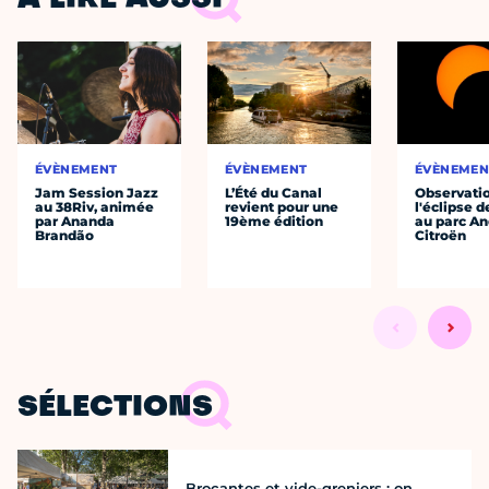
À LIRE AUSSI
ÉVÈNEMENT
ÉVÈNEMENT
ÉVÈNEMEN
Jam Session Jazz
L’Été du Canal
Observati
au 38Riv, animée
revient pour une
l'éclipse d
par Ananda
19ème édition
au parc An
Brandão
Citroën
SÉLECTIONS
Brocantes et vide-greniers : on