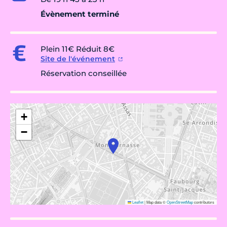
Évènement terminé
Plein 11€ Réduit 8€
Site de l'événement
Réservation conseillée
+
−
Leaflet
|
Map data ©
OpenStreetMap
contributors