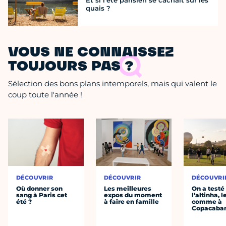
Et si l’été parisien se cachait sur les
quais ?
VOUS NE CONNAISSEZ
TOUJOURS PAS ?
Sélection des bons plans intemporels, mais qui valent le
coup toute l'année !
DÉCOUVRIR
DÉCOUVRIR
DÉCOUVRI
Où donner son
Les meilleures
On a testé
sang à Paris cet
expos du moment
l’altinha, l
été ?
à faire en famille
comme à
Copacaba