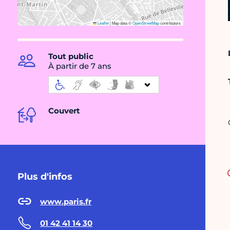
Leaflet
|
Map data ©
OpenStreetMap
contributors
Tout public
À partir de 7 ans
Couvert
Plus d'infos
www.paris.fr
01 42 41 14 30