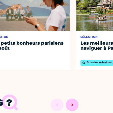
CTION
SÉLECTION
 petits bonheurs parisiens
Les meilleurs
août
naviguer à Pa
Balades urbaines
 ?