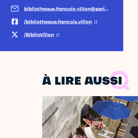
bibliotheque.francois-villon@paris.fr
/bibliotheque.francois.villon
/BiblioVillon
À LIRE AUSSI