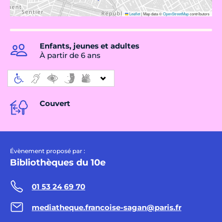
Leaflet
|
Map data ©
OpenStreetMap
contributors
Enfants, jeunes et adultes
À partir de 6 ans
Couvert
Évènement proposé par :
Bibliothèques du 10e
01 53 24 69 70
mediatheque.francoise-sagan@paris.fr