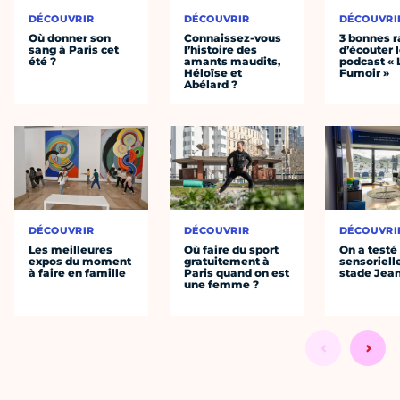
DÉCOUVRIR
DÉCOUVRIR
DÉCOUVRI
Où donner son
Connaissez-vous
3 bonnes r
sang à Paris cet
l’histoire des
d’écouter 
été ?
amants maudits,
podcast « 
Héloïse et
Fumoir »
Abélard ?
DÉCOUVRIR
DÉCOUVRIR
DÉCOUVRI
Les meilleures
Où faire du sport
On a testé 
expos du moment
gratuitement à
sensoriell
à faire en famille
Paris quand on est
stade Jea
une femme ?