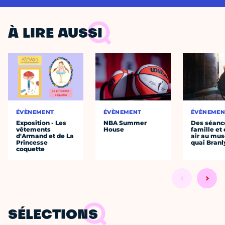
À LIRE AUSSI
ÉVÈNEMENT
ÉVÈNEMENT
ÉVÈNEMEN
Exposition - Les
NBA Summer
Des séanc
vêtements
House
famille et 
d'Armand et de La
air au mu
Princesse
quai Branl
coquette
SÉLECTIONS