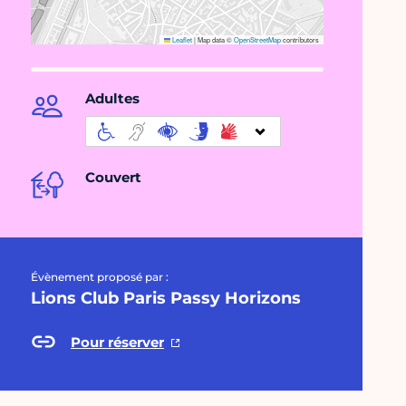
Leaflet
|
Map data ©
OpenStreetMap
contributors
Adultes
Couvert
Évènement proposé par :
Lions Club Paris Passy Horizons
Pour réserver