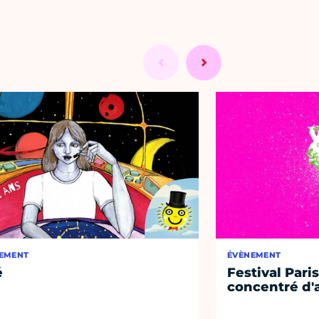
EMENT
ÉVÈNEMENT
é
Festival Paris
concentré d'a