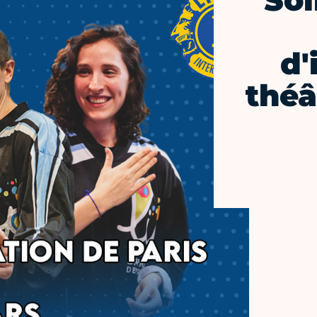
Soi
d'
théâ