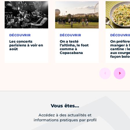
DÉCOUVRIR
DÉCOUVRIR
DÉCOUVRI
Les concerts
On a testé
On préfèr
parisiens à voir en
l’altinha, le foot
manger à 
août
comme à
cantine : l
Copacabana
aux courge
façon bol
Vous êtes...
Accédez à des actualités et
informations pratiques par profil