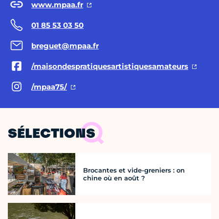
www.mpaa.fr
01 85 53 03 50
breguet@mpaa.fr
/maisondespratiquesartistiquesamateurs
/mpaa75/
SÉLECTIONS
Brocantes et vide-greniers : on
chine où en août ?