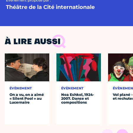
Évènement proposé par :
Théâtre de la Cité internationale
À LIRE AUSSI
ÉVÈNEMENT
ÉVÈNEMENT
ÉVÈNEMEN
On a vu, on a aimé
Noa Eshkol, 1924-
Vol plané 
« Silent Pool » au
2007. Danse et
et rechutes
Lucernaire
compositions