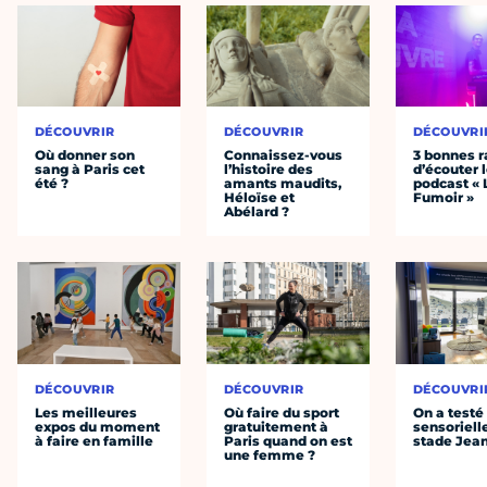
DÉCOUVRIR
DÉCOUVRIR
DÉCOUVRI
Où donner son
Connaissez-vous
3 bonnes r
sang à Paris cet
l’histoire des
d’écouter 
été ?
amants maudits,
podcast « 
Héloïse et
Fumoir »
Abélard ?
DÉCOUVRIR
DÉCOUVRIR
DÉCOUVRI
Les meilleures
Où faire du sport
On a testé 
expos du moment
gratuitement à
sensoriell
à faire en famille
Paris quand on est
stade Jea
une femme ?