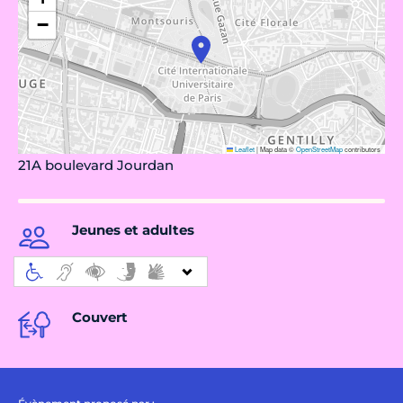
−
Leaflet
|
Map data ©
OpenStreetMap
contributors
21A boulevard Jourdan
Jeunes et adultes
Couvert