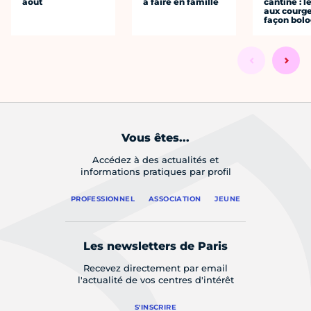
août
à faire en famille
cantine : l
aux courge
façon bol
Vous êtes...
Accédez à des actualités et
informations pratiques par profil
PROFESSIONNEL
ASSOCIATION
JEUNE
Les newsletters de Paris
Recevez directement par email
l'actualité de vos centres d'intérêt
S'INSCRIRE