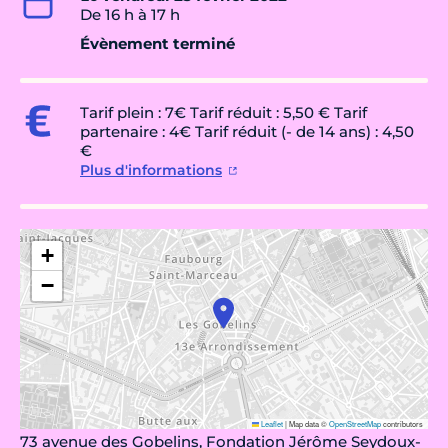
De 16 h à 17 h
Évènement terminé
Tarif plein : 7€ Tarif réduit : 5,50 € Tarif
partenaire : 4€ Tarif réduit (- de 14 ans) : 4,50
€
Plus d'informations
+
−
Leaflet
|
Map data ©
OpenStreetMap
contributors
73 avenue des Gobelins, Fondation Jérôme Seydoux-