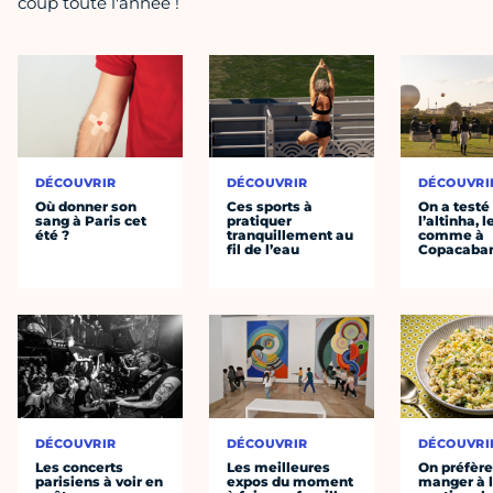
coup toute l'année !
DÉCOUVRIR
DÉCOUVRIR
DÉCOUVRI
Où donner son
Ces sports à
On a testé
sang à Paris cet
pratiquer
l’altinha, l
été ?
tranquillement au
comme à
fil de l’eau
Copacaba
DÉCOUVRIR
DÉCOUVRIR
DÉCOUVRI
Les concerts
Les meilleures
On préfèr
parisiens à voir en
expos du moment
manger à 