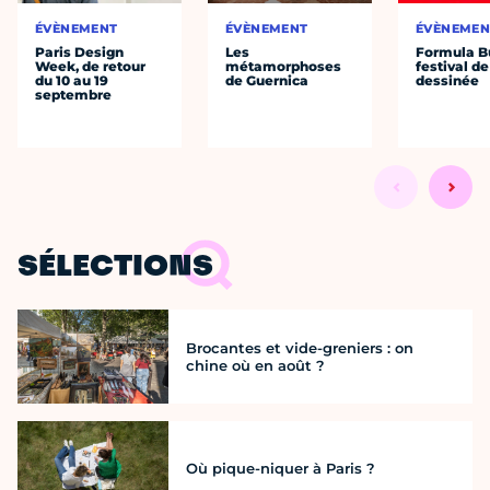
ÉVÈNEMENT
ÉVÈNEMENT
ÉVÈNEMEN
Paris Design
Les
Formula Bu
Week, de retour
métamorphoses
festival d
du 10 au 19
de Guernica
dessinée
septembre
SÉLECTIONS
Brocantes et vide-greniers : on
chine où en août ?
Où pique-niquer à Paris ?