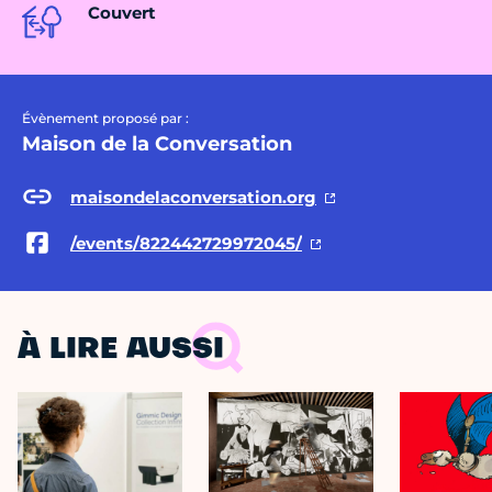
Couvert
Évènement proposé par :
Maison de la Conversation
maisondelaconversation.org
/events/822442729972045/
À LIRE AUSSI