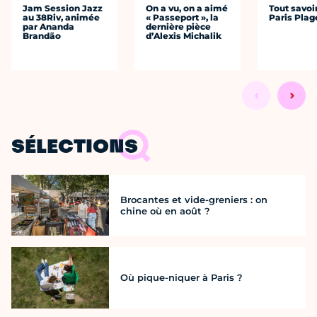
Jam Session Jazz
On a vu, on a aimé
Tout savoi
au 38Riv, animée
« Passeport », la
Paris Plag
par Ananda
dernière pièce
Brandão
d’Alexis Michalik
SÉLECTIONS
Brocantes et vide-greniers : on
chine où en août ?
Où pique-niquer à Paris ?