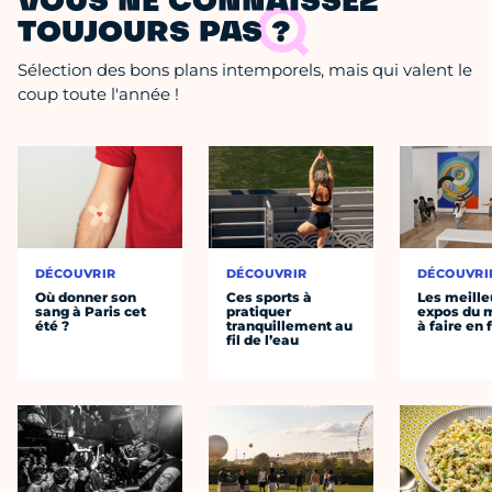
VOUS NE CONNAISSEZ
TOUJOURS PAS ?
Sélection des bons plans intemporels, mais qui valent le
coup toute l'année !
DÉCOUVRIR
DÉCOUVRIR
DÉCOUVRI
Où donner son
Ces sports à
Les meille
sang à Paris cet
pratiquer
expos du
été ?
tranquillement au
à faire en 
fil de l’eau