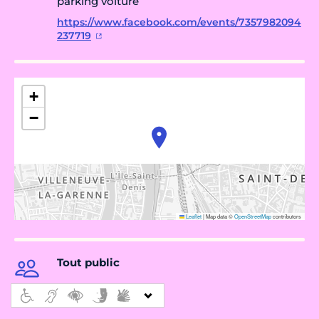
parking voiture
https://www.facebook.com/events/7357982094
237719
+
−
Leaflet
|
Map data ©
OpenStreetMap
contributors
Tout public