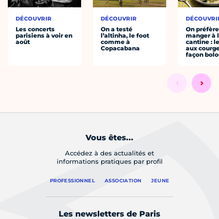
DÉCOUVRIR
DÉCOUVRIR
DÉCOUVRI
Les concerts
On a testé
On préfèr
parisiens à voir en
l’altinha, le foot
manger à 
août
comme à
cantine : l
Copacabana
aux courge
façon bol
Vous êtes...
Accédez à des actualités et
informations pratiques par profil
PROFESSIONNEL
ASSOCIATION
JEUNE
Les newsletters de Paris