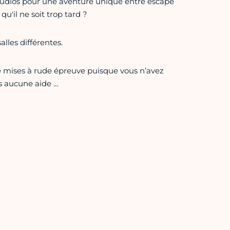
Studios pour une aventure unique entre escape
'il ne soit trop tard ?
lles différentes.
re mises à rude épreuve puisque vous n’avez
s aucune aide …