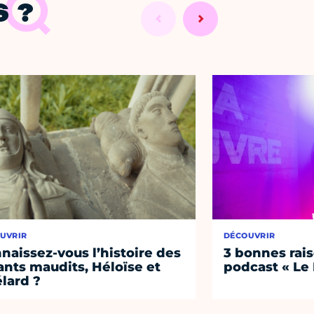
 ?
UVRIR
DÉCOUVRIR
naissez-vous l’histoire des
3 bonnes rais
nts maudits, Héloïse et
podcast « Le
lard ?