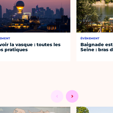
EMENT
ÉVÈNEMENT
voir la vasque : toutes les
Baignade esti
os pratiques
Seine : bras 