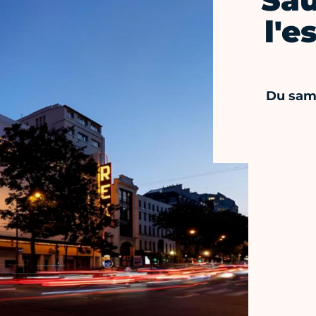
Sau
l'
Du sam