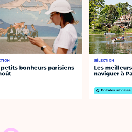
CTION
SÉLECTION
 petits bonheurs parisiens
Les meilleurs
août
naviguer à Pa
Balades urbaines