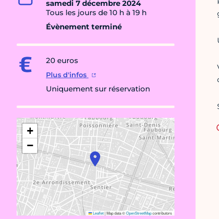
samedi 7 décembre 2024
Tous les jours de 10 h à 19 h
Évènement terminé
20 euros
Plus d'infos
Uniquement sur réservation
+
−
Leaflet
|
Map data ©
OpenStreetMap
contributors