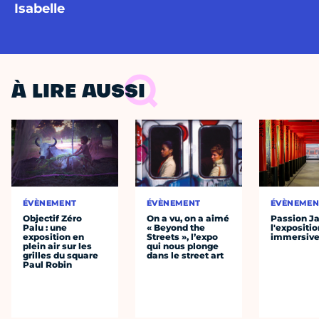
Isabelle
À LIRE AUSSI
ÉVÈNEMENT
ÉVÈNEMENT
ÉVÈNEMEN
Objectif Zéro
On a vu, on a aimé
Passion J
Palu : une
« Beyond the
l'expositio
exposition en
Streets », l’expo
immersiv
plein air sur les
qui nous plonge
grilles du square
dans le street art
Paul Robin