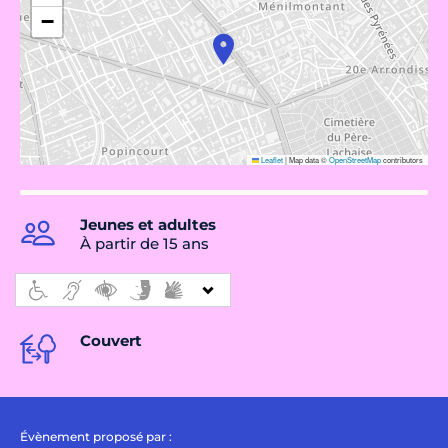
−
Leaflet
|
Map data ©
OpenStreetMap
contributors
Jeunes et adultes
À partir de 15 ans
Couvert
Évènement proposé par :