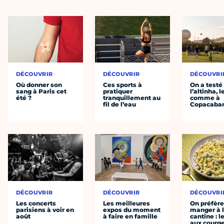
DÉCOUVRIR
DÉCOUVRIR
DÉCOUVRI
Où donner son
Ces sports à
On a testé
sang à Paris cet
pratiquer
l’altinha, l
été ?
tranquillement au
comme à
fil de l’eau
Copacaba
DÉCOUVRIR
DÉCOUVRIR
DÉCOUVRI
Les concerts
Les meilleures
On préfèr
parisiens à voir en
expos du moment
manger à 
août
à faire en famille
cantine : l
aux courge