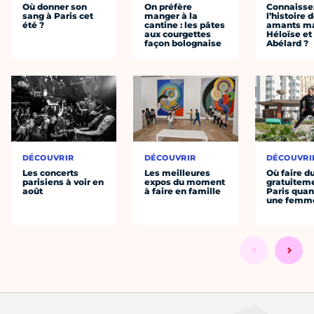
Où donner son
On préfère
Connaisse
sang à Paris cet
manger à la
l’histoire 
été ?
cantine : les pâtes
amants ma
aux courgettes
Héloïse et
façon bolognaise
Abélard ?
DÉCOUVRIR
DÉCOUVRIR
DÉCOUVRI
Les concerts
Les meilleures
Où faire d
parisiens à voir en
expos du moment
gratuitem
août
à faire en famille
Paris quan
une femm