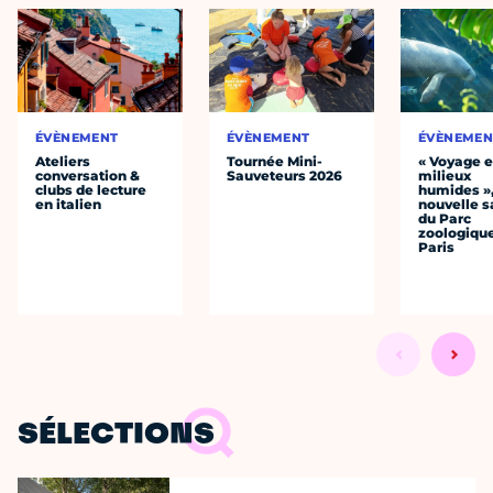
ÉVÈNEMENT
ÉVÈNEMENT
ÉVÈNEMEN
Ateliers
Tournée Mini-
« Voyage 
conversation &
Sauveteurs 2026
milieux
clubs de lecture
humides »,
en italien
nouvelle s
du Parc
zoologiqu
Paris
SÉLECTIONS