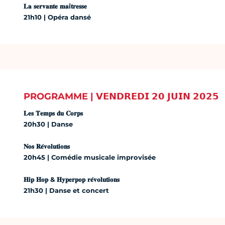
𝐋𝐚 𝐬𝐞𝐫𝐯𝐚𝐧𝐭𝐞 𝐦𝐚î𝐭𝐫𝐞𝐬𝐬𝐞
21h10 | Opéra dansé
PROGRAMME | 𝗩𝗘𝗡𝗗𝗥𝗘𝗗𝗜 𝟮𝟬 𝗝𝗨𝗜𝗡 𝟮𝟬𝟮𝟱
𝐋𝐞𝐬 𝐓𝐞𝐦𝐩𝐬 𝐝𝐮 𝐂𝐨𝐫𝐩𝐬
20h30 | Danse
𝐍𝐨𝐬 𝐑𝐞́𝐯𝐨𝐥𝐮𝐭𝐢𝐨𝐧𝐬
20h45 | Comédie musicale improvisée
𝐇𝐢𝐩 𝐇𝐨𝐩 & 𝐇𝐲𝐩𝐞𝐫𝐩𝐨𝐩 𝐫𝐞́𝐯𝐨𝐥𝐮𝐭𝐢𝐨𝐧𝐬
21h30 | Danse et concert