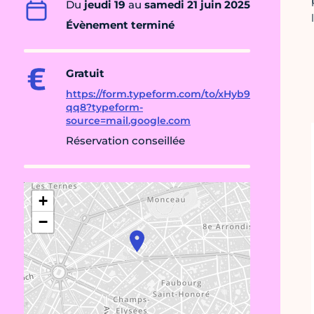
Du
jeudi 19
au
samedi 21 juin 2025
Évènement terminé
Gratuit
https://form.typeform.com/to/xHyb9
qq8?typeform-
source=mail.google.com
Réservation conseillée
+
−