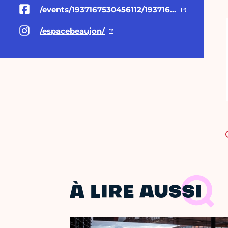
/events/1937167530456112/1937167533789445/
/espacebeaujon/
À LIRE AUSSI