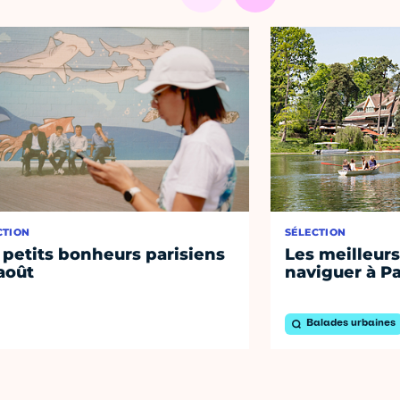
CTION
SÉLECTION
 petits bonheurs parisiens
Les meilleurs
août
naviguer à Pa
Balades urbaines