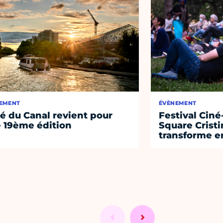
EMENT
ÉVÈNEMENT
té du Canal revient pour
Festival Ciné
 19ème édition
Square Cristi
transforme en