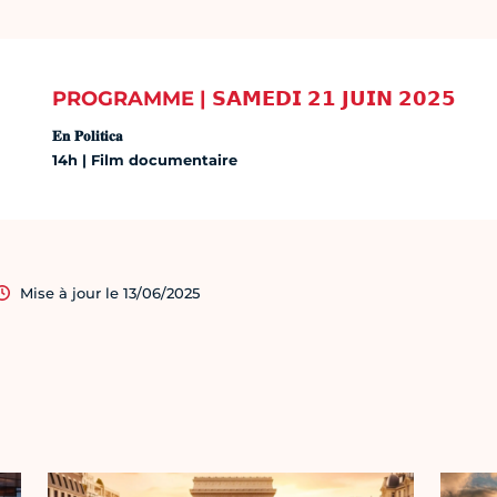
PROGRAMME | 𝗦𝗔𝗠𝗘𝗗𝗜 𝟮𝟭 𝗝𝗨𝗜𝗡 𝟮𝟬𝟮𝟱
𝐄𝐧 𝐏𝐨𝐥𝐢𝐭𝐢𝐜𝐚
14h | Film documentaire
Mise à jour le 13/06/2025