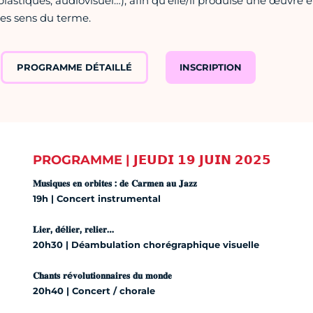
plastiques, audiovisuel…), afin qu’elle/il produise une œuvre 
les sens du terme.
PROGRAMME DÉTAILLÉ
INSCRIPTION
PROGRAMME | 𝗝𝗘𝗨𝗗𝗜 𝟭𝟵 𝗝𝗨𝗜𝗡 𝟮𝟬𝟮𝟱
𝐌𝐮𝐬𝐢𝐪𝐮𝐞𝐬 𝐞𝐧 𝐨𝐫𝐛𝐢𝐭𝐞𝐬 : 𝐝𝐞 𝐂𝐚𝐫𝐦𝐞𝐧 𝐚𝐮 𝐉𝐚𝐳𝐳
19h | Concert instrumental
𝐋𝐢𝐞𝐫, 𝐝é𝐥𝐢𝐞𝐫, 𝐫𝐞𝐥𝐢𝐞𝐫…
20h30 | Déambulation chorégraphique visuelle
𝐂𝐡𝐚𝐧𝐭𝐬 𝐫é𝐯𝐨𝐥𝐮𝐭𝐢𝐨𝐧𝐧𝐚𝐢𝐫𝐞𝐬 𝐝𝐮 𝐦𝐨𝐧𝐝𝐞
20h40 | Concert / chorale