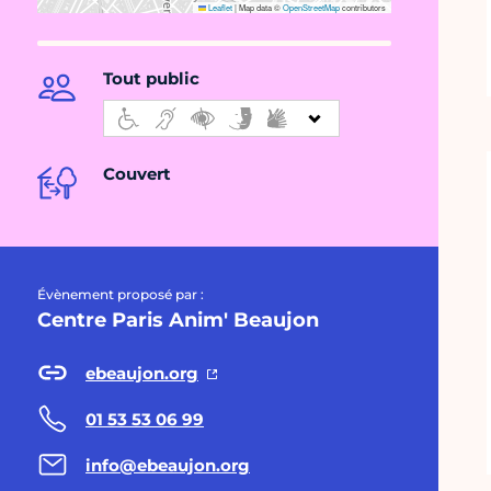
Leaflet
|
Map data ©
OpenStreetMap
contributors
Tout public
Couvert
Évènement proposé par :
Centre Paris Anim' Beaujon
ebeaujon.org
01 53 53 06 99
info@ebeaujon.org