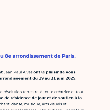
du 8e arrondissement de Paris.
𝗲𝗻𝘁 Jean Paul Alves 𝗼𝗻𝘁 𝗹𝗲 𝗽𝗹𝗮𝗶𝘀𝗶𝗿 𝗱𝗲 𝘃𝗼𝘂𝘀
 𝗮𝗿𝗿𝗼𝗻𝗱𝗶𝘀𝘀𝗲𝗺𝗲𝗻𝘁 𝗱𝘂 𝟭𝟵 𝗮𝘂 𝟮𝟭 𝗷𝘂𝗶𝗻 𝟮𝟬𝟮𝟱.
temps d’une révolution terrestre, à toute créatrice et tout
𝗶𝗱𝗲𝗻𝗰𝗲 𝗱𝗲 𝗷𝗼𝘂𝗿 𝗲𝘁 𝗱𝗲 𝘀𝗼𝘂𝘁𝗶𝗲𝗻 𝗮̀ 𝗹𝗮
e, chant, danse, musique, arts visuels et