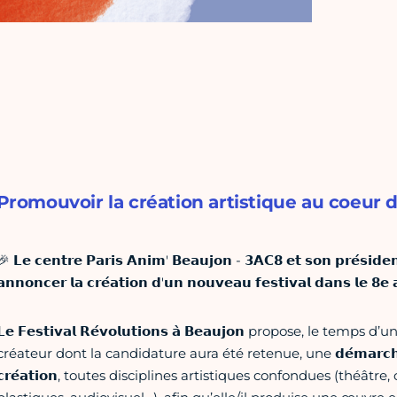
Promouvoir la création artistique au coeur 
🎉 𝗟𝗲 𝗰𝗲𝗻𝘁𝗿𝗲 𝗣𝗮𝗿𝗶𝘀 𝗔𝗻𝗶𝗺' 𝗕𝗲𝗮𝘂𝗷𝗼𝗻 - 𝟯𝗔𝗖𝟴 𝗲𝘁 𝘀𝗼𝗻 𝗽𝗿𝗲́𝘀𝗶
𝗮𝗻𝗻𝗼𝗻𝗰𝗲𝗿 𝗹𝗮 𝗰𝗿𝗲́𝗮𝘁𝗶𝗼𝗻 𝗱'𝘂𝗻 𝗻𝗼𝘂𝘃𝗲𝗮𝘂 𝗳𝗲𝘀𝘁𝗶𝘃𝗮𝗹 𝗱𝗮𝗻𝘀 𝗹𝗲 𝟴𝗲
𝗟𝗲 𝗙𝗲𝘀𝘁𝗶𝘃𝗮𝗹 𝗥𝗲́𝘃𝗼𝗹𝘂𝘁𝗶𝗼𝗻𝘀 𝗮̀ 𝗕𝗲𝗮𝘂𝗷𝗼𝗻 propose, le 
créateur dont la candidature aura été retenue, une 𝗱𝗲́𝗺𝗮𝗿𝗰𝗵𝗲 𝗱𝗲 𝗿𝗲́𝘀
𝗰𝗿𝗲́𝗮𝘁𝗶𝗼𝗻, toutes disciplines artistiques confondues (théâtr