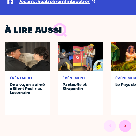
/ecam.theatrekremlinbicetre/
À LIRE AUSSI
ÉVÈNEMENT
ÉVÈNEMENT
ÉVÈNEMEN
On a vu, on a aimé
Pantoufle et
Le Pays de
« Silent Pool » au
Strapontin
Lucernaire