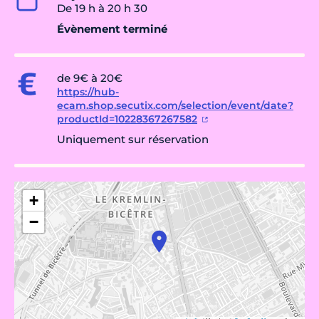
De 19 h à 20 h 30
Évènement terminé
de 9€ à 20€
https://hub-
ecam.shop.secutix.com/selection/event/date?
productId=10228367267582
Uniquement sur réservation
+
−