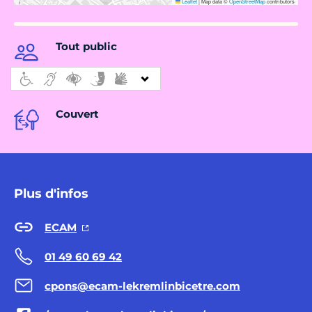
Leaflet
|
Map data ©
OpenStreetMap
contributors
Tout public
Couvert
Plus d'infos
ECAM
01 49 60 69 42
cpons@ecam-lekremlinbicetre.com