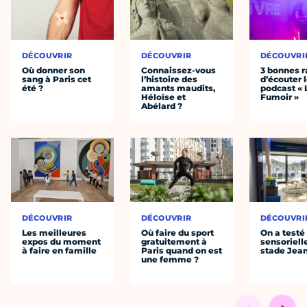
DÉCOUVRIR
DÉCOUVRIR
DÉCOUVRI
Où donner son
Connaissez-vous
3 bonnes r
sang à Paris cet
l’histoire des
d’écouter 
été ?
amants maudits,
podcast « 
Héloïse et
Fumoir »
Abélard ?
DÉCOUVRIR
DÉCOUVRIR
DÉCOUVRI
Les meilleures
Où faire du sport
On a testé 
expos du moment
gratuitement à
sensoriell
à faire en famille
Paris quand on est
stade Jea
une femme ?