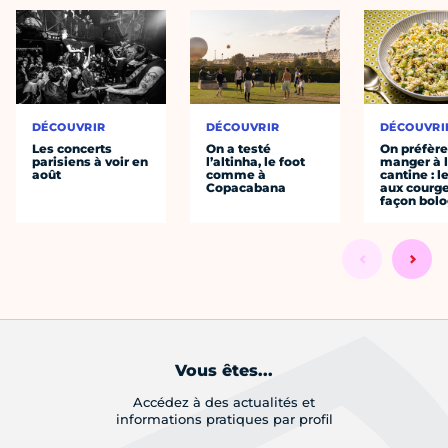
DÉCOUVRIR
DÉCOUVRIR
DÉCOUVRI
Les concerts
On a testé
On préfèr
parisiens à voir en
l’altinha, le foot
manger à 
août
comme à
cantine : l
Copacabana
aux courge
façon bol
Vous êtes...
Accédez à des actualités et
informations pratiques par profil