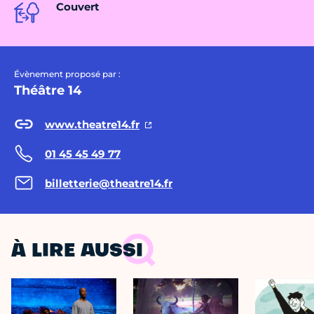
Couvert
Évènement proposé par :
Théâtre 14
www.theatre14.fr
01 45 45 49 77
billetterie@theatre14.fr
À LIRE AUSSI