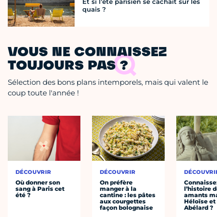
Et si l’été parisien se cachait sur les
quais ?
VOUS NE CONNAISSEZ
TOUJOURS PAS ?
Sélection des bons plans intemporels, mais qui valent le
coup toute l'année !
DÉCOUVRIR
DÉCOUVRIR
DÉCOUVRI
Où donner son
On préfère
Connaisse
sang à Paris cet
manger à la
l’histoire 
été ?
cantine : les pâtes
amants ma
aux courgettes
Héloïse et
façon bolognaise
Abélard ?