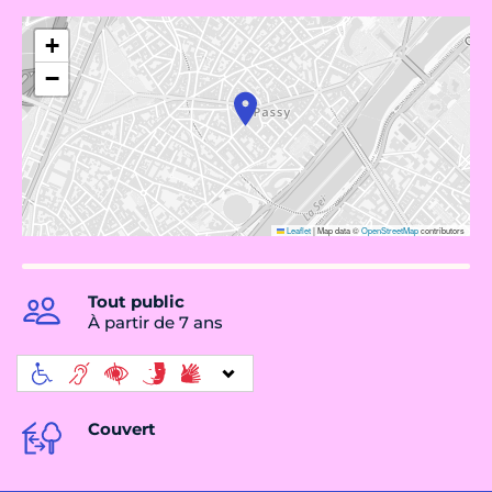
+
−
Leaflet
|
Map data ©
OpenStreetMap
contributors
Tout public
À partir de 7 ans
Couvert