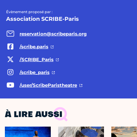
Évènement proposé par :
Association SCRIBE-Paris
reservation@scribeparis.org
/scribe.paris
/SCRIBE_Paris
/scribe_paris
/user/ScribeParistheatre
À LIRE AUSSI