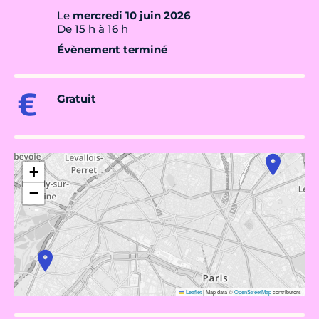
Le
mercredi 10 juin 2026
De 15 h à 16 h
Évènement terminé
Gratuit
+
−
Leaflet
|
Map data ©
OpenStreetMap
contributors