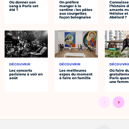
Où donner son
On préfère
Connaisse
sang à Paris cet
manger à la
l’histoire 
été ?
cantine : les pâtes
amants ma
aux courgettes
Héloïse et
façon bolognaise
Abélard ?
DÉCOUVRIR
DÉCOUVRIR
DÉCOUVRI
Les concerts
Les meilleures
Où faire d
parisiens à voir en
expos du moment
gratuitem
août
à faire en famille
Paris quan
une femm