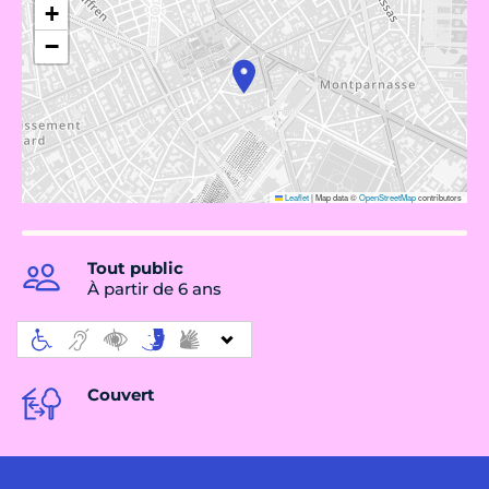
+
−
Leaflet
|
Map data ©
OpenStreetMap
contributors
Tout public
À partir de 6 ans
Couvert