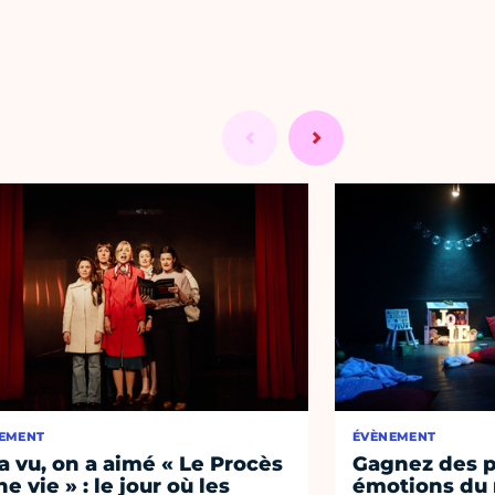
EMENT
ÉVÈNEMENT
a vu, on a aimé « Le Procès
Gagnez des p
e vie » : le jour où les
émotions du 