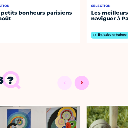
CTION
SÉLECTION
 petits bonheurs parisiens
Les meilleurs
août
naviguer à Pa
Balades urbaines
 ?