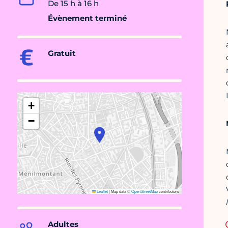
De 15 h à 16 h
Évènement terminé
Gratuit
+
−
Leaflet
|
Map data ©
OpenStreetMap
contributors
Adultes