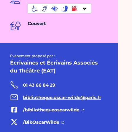
Couvert
Évènement proposé par :
Écrivaines et Écrivains Associés
du Théâtre (EAT)
01 43 66 84 29
bibliotheque.oscar-wilde@paris.fr
/bibliothequeoscarwilde
/BibOscarWilde