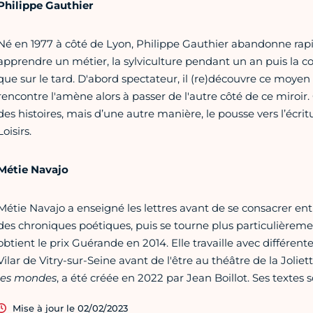
Philippe Gauthier
Né en 1977 à côté de Lyon, Philippe Gauthier abandonne rapi
apprendre un métier, la sylviculture pendant un an puis la coi
que sur le tard. D'abord spectateur, il (re)découvre ce moyen
rencontre l'amène alors à passer de l'autre côté de ce miroi
des histoires, mais d’une autre manière, le pousse vers l’écrit
Loisirs.
Métie Navajo
Métie Navajo a enseigné les lettres avant de se consacrer entiè
des chroniques poétiques, puis se tourne plus particulièreme
obtient le prix Guérande en 2014. Elle travaille avec différen
Vilar de Vitry-sur-Seine avant de l'être au théâtre de la Joliet
les mondes
, a été créée en 2022 par Jean Boillot. Ses textes 
Mise à jour le 02/02/2023