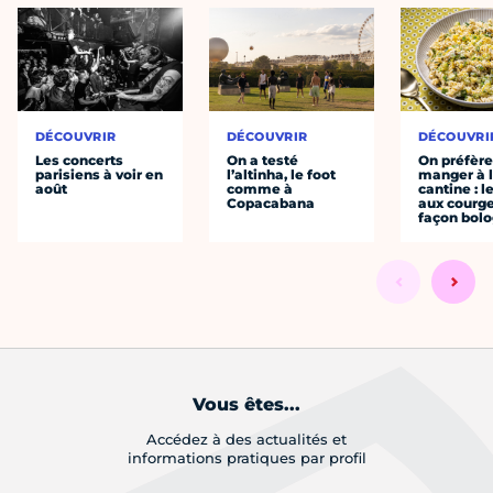
DÉCOUVRIR
DÉCOUVRIR
DÉCOUVRI
Les concerts
On a testé
On préfèr
parisiens à voir en
l’altinha, le foot
manger à 
août
comme à
cantine : l
Copacabana
aux courge
façon bol
Vous êtes...
Accédez à des actualités et
informations pratiques par profil