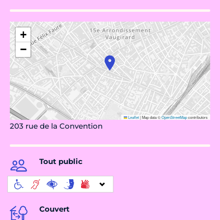
+
−
Leaflet
|
Map data ©
OpenStreetMap
contributors
203 rue de la Convention
Tout public
Couvert