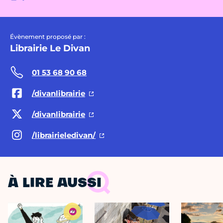
Évènement proposé par :
Librairie Le Divan
01 53 68 90 68
/divanlibrairie
/divanlibrairie
/librairieledivan/
À LIRE AUSSI