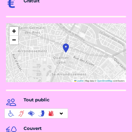
Gratuit
+
−
Leaflet
|
Map data ©
OpenStreetMap
contributors
Tout public
Couvert