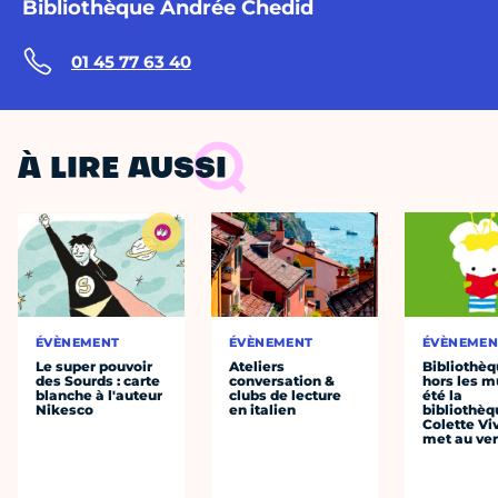
Bibliothèque Andrée Chedid
01 45 77 63 40
À LIRE AUSSI
ÉVÈNEMENT
ÉVÈNEMENT
ÉVÈNEMEN
Le super pouvoir
Ateliers
Bibliothè
des Sourds : carte
conversation &
hors les mu
blanche à l'auteur
clubs de lecture
été la
Nikesco
en italien
bibliothèq
Colette Viv
met au vert