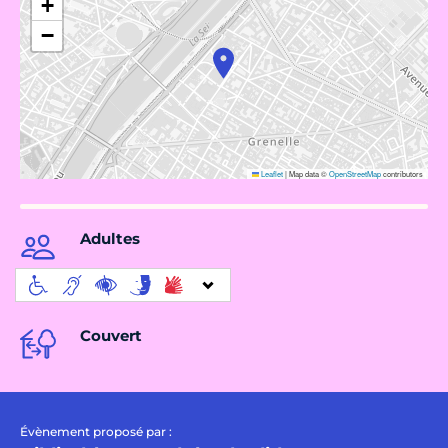
+
−
Leaflet
|
Map data ©
OpenStreetMap
contributors
Adultes
Couvert
Évènement proposé par :