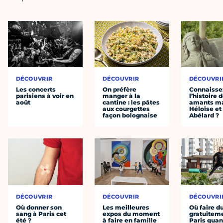
DÉCOUVRIR
DÉCOUVRIR
DÉCOUVRI
Les concerts
On préfère
Connaisse
parisiens à voir en
manger à la
l’histoire 
août
cantine : les pâtes
amants ma
aux courgettes
Héloïse et
façon bolognaise
Abélard ?
DÉCOUVRIR
DÉCOUVRIR
DÉCOUVRI
Où donner son
Les meilleures
Où faire d
sang à Paris cet
expos du moment
gratuitem
été ?
à faire en famille
Paris quan