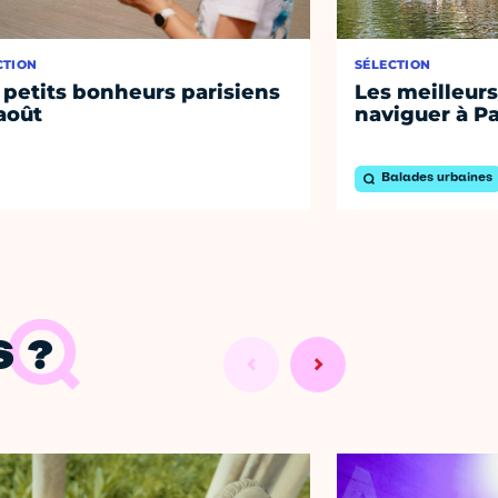
CTION
SÉLECTION
 petits bonheurs parisiens
Les meilleurs
août
naviguer à Pa
Balades urbaines
 ?