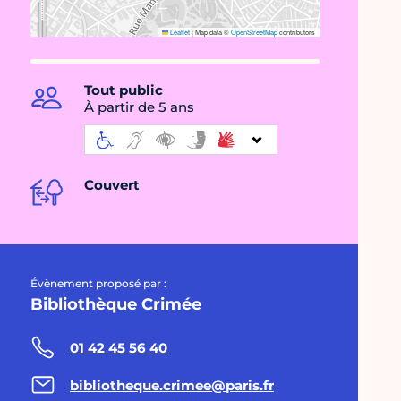
Leaflet
|
Map data ©
OpenStreetMap
contributors
Tout public
À partir de 5 ans
Couvert
Évènement proposé par :
Bibliothèque Crimée
01 42 45 56 40
bibliotheque.crimee@paris.fr