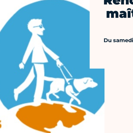
Ren
maî
Du samedi