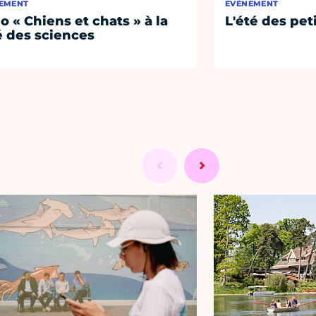
EMENT
ÉVÈNEMENT
o « Chiens et chats » à la
L'été des pet
é des sciences