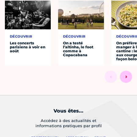
DÉCOUVRIR
DÉCOUVRIR
DÉCOUVRI
Les concerts
On a testé
On préfèr
parisiens à voir en
l’altinha, le foot
manger à 
août
comme à
cantine : l
Copacabana
aux courge
façon bol
Vous êtes...
Accédez à des actualités et
informations pratiques par profil