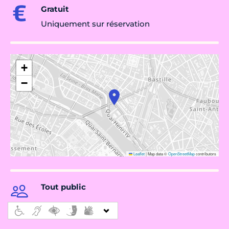
Gratuit
Uniquement sur réservation
+
−
Leaflet
|
Map data ©
OpenStreetMap
contributors
Tout public