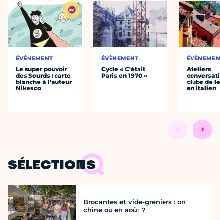
ÉVÈNEMENT
ÉVÈNEMENT
ÉVÈNEMEN
Le super pouvoir
Cycle « C'était
Ateliers
des Sourds : carte
Paris en 1970 »
conversati
blanche à l'auteur
clubs de l
Nikesco
en italien
SÉLECTIONS
Brocantes et vide-greniers : on
chine où en août ?