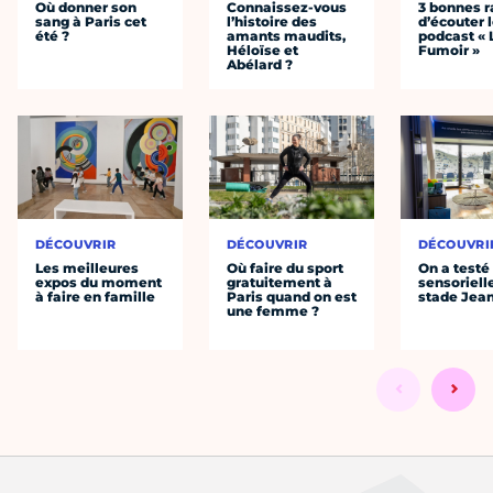
Où donner son
Connaissez-vous
3 bonnes r
sang à Paris cet
l’histoire des
d’écouter 
été ?
amants maudits,
podcast « 
Héloïse et
Fumoir »
Abélard ?
DÉCOUVRIR
DÉCOUVRIR
DÉCOUVRI
Les meilleures
Où faire du sport
On a testé 
expos du moment
gratuitement à
sensoriell
à faire en famille
Paris quand on est
stade Jea
une femme ?