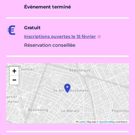
Évènement terminé
Gratuit
Inscriptions ouvertes le 15 février
Réservation conseillée
+
−
Leaflet
|
Map data ©
OpenStreetMap
contributors