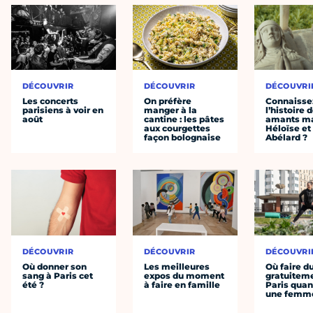
DÉCOUVRIR
DÉCOUVRIR
DÉCOUVRI
Les concerts
On préfère
Connaisse
parisiens à voir en
manger à la
l’histoire 
août
cantine : les pâtes
amants ma
aux courgettes
Héloïse et
façon bolognaise
Abélard ?
DÉCOUVRIR
DÉCOUVRIR
DÉCOUVRI
Où donner son
Les meilleures
Où faire d
sang à Paris cet
expos du moment
gratuitem
été ?
à faire en famille
Paris quan
une femm