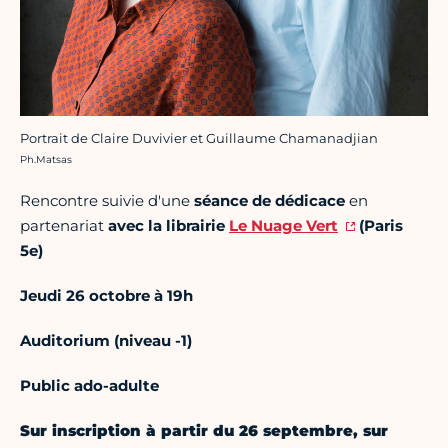
Portrait de Claire Duvivier et Guillaume Chamanadjian
Crédit photo :
Ph.Matsas
Rencontre suivie d'une
séance de dédicace
en
partenariat
avec la librairie
Le Nuage Vert
(Paris
5e)
Jeudi 26 octobre à 19h
Auditorium (niveau -1)
Public ado-adulte
Sur inscription à partir du 26 septembre, sur