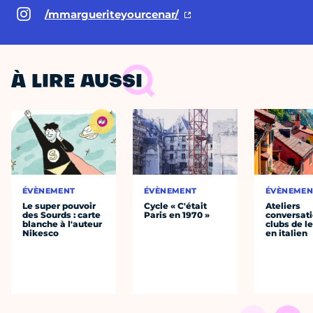
/mmargueriteyourcenar/
À LIRE AUSSI
ÉVÈNEMENT
ÉVÈNEMENT
ÉVÈNEMEN
Le super pouvoir
Cycle « C'était
Ateliers
des Sourds : carte
Paris en 1970 »
conversati
blanche à l'auteur
clubs de l
Nikesco
en italien