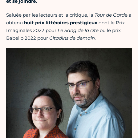
et se joindre.
Saluée par les lecteurs et la critique, la
Tour de Garde
a
obtenu
huit prix littéraires prestigieux
dont le Prix
Imaginales 2022 pour
Le Sang de la cité
ou le prix
Babelio 2022 pour
Citadins de demain.