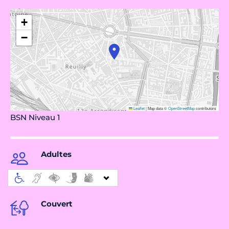
+
−
Leaflet
|
Map data ©
OpenStreetMap
contributors
BSN Niveau 1
Adultes
Couvert