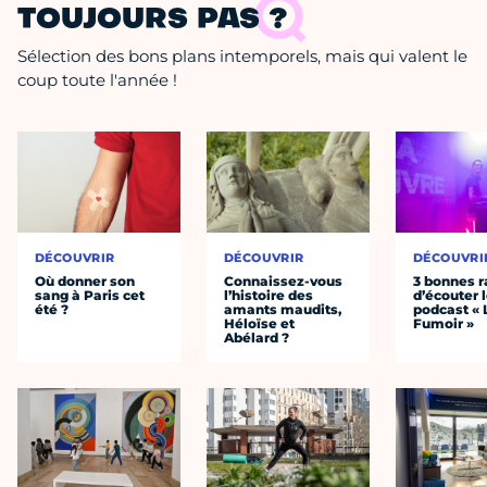
TOUJOURS PAS ?
Sélection des bons plans intemporels, mais qui valent le
coup toute l'année !
DÉCOUVRIR
DÉCOUVRIR
DÉCOUVRI
Où donner son
Connaissez-vous
3 bonnes r
sang à Paris cet
l’histoire des
d’écouter 
été ?
amants maudits,
podcast « 
Héloïse et
Fumoir »
Abélard ?