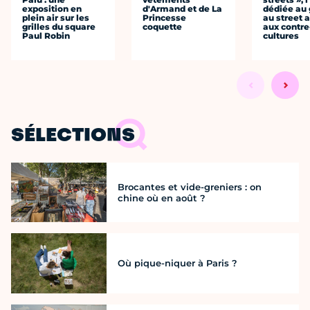
exposition en
d'Armand et de La
dédiée au g
plein air sur les
Princesse
au street a
grilles du square
coquette
aux contre
Paul Robin
cultures
SÉLECTIONS
Brocantes et vide-greniers : on
chine où en août ?
Où pique-niquer à Paris ?