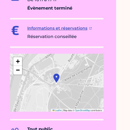
Évènement terminé
Informations et réservations
Réservation conseillée
+
−
Leaflet
|
Map data ©
OpenStreetMap
contributors
Tout public