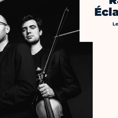
R
Écl
L