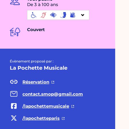
De 3 à 100 ans
Couvert
Évènement proposé par :
La Pochette Musicale
Réservation
contact.smop@gmail.com
/lapochettemusicale
/lapochetteparis