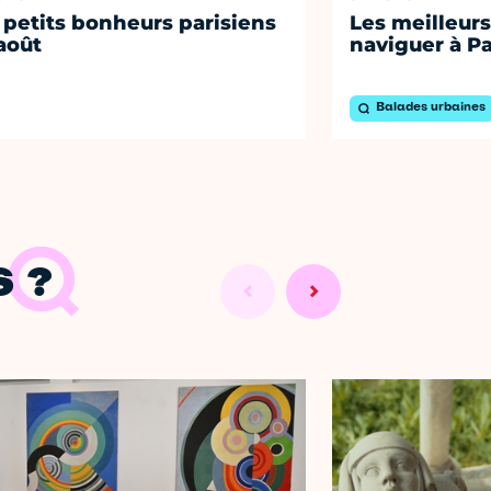
 petits bonheurs parisiens
Les meilleurs
août
naviguer à Pa
Balades urbaines
 ?