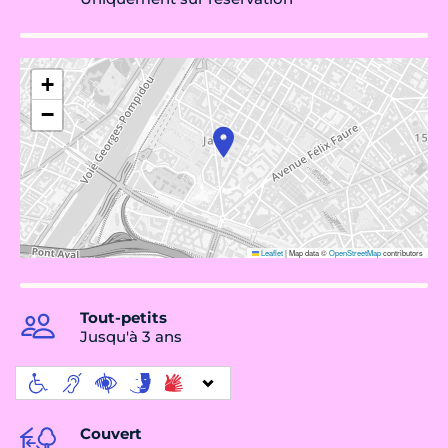
+
−
Leaflet
|
Map data ©
OpenStreetMap
contributors
Tout-petits
Jusqu'à 3 ans
Couvert