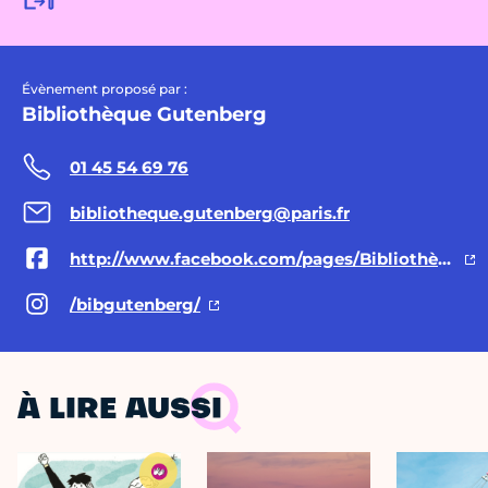
Évènement proposé par :
Bibliothèque Gutenberg
01 45 54 69 76
bibliotheque.gutenberg@paris.fr
http://www.facebook.com/pages/Bibliothèque-Gutenberg/330349773725290
/bibgutenberg/
À LIRE AUSSI