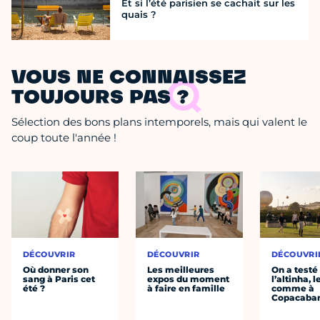
Et si l’été parisien se cachait sur les
quais ?
VOUS NE CONNAISSEZ
TOUJOURS PAS ?
Sélection des bons plans intemporels, mais qui valent le
coup toute l'année !
DÉCOUVRIR
DÉCOUVRIR
DÉCOUVRI
Où donner son
Les meilleures
On a testé
sang à Paris cet
expos du moment
l’altinha, l
été ?
à faire en famille
comme à
Copacaba